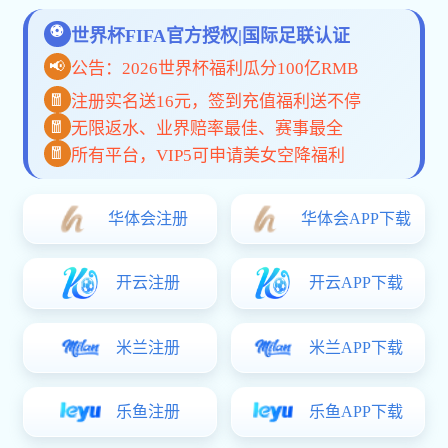
首页
/
体育热点
/ 正文