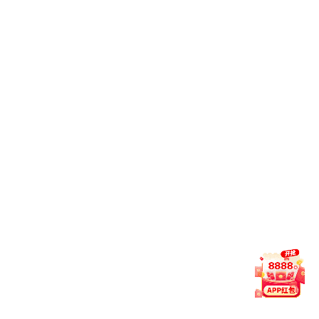
收益。
首先，通过签下有潜力且具备即战力的新球员，埃弗
顿可以吸引更多赞助商以及提高门票销售收入。同
时，如果万比萨卡表现优异，他还可能成为未来转会
市场上的热门球员，从而为俱乐部带来可观收益。这
种双向收益模式，无疑是俱乐部高层希望看到的发展
趋势。
其次，引援还意味着俱乐部将在一定程度上提升自身
品牌价值。成功签下知名球员往往能增加媒体曝光
率，提高俱乐部形象，对于挖掘潜在商业合作伙伴同
样具有积极作用。因此，这项交易不仅关乎竞技层面
的提升，也涉及到了更深远的经济利益考量。
4、球迷与媒体反响与期待