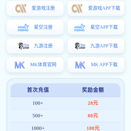
2026-07-06 16:30
47 次阅读
科贝报道琼阿梅尼道歉遭巴尔韦德拒绝训
练中冲突升级引发关注
近日，西班牙媒体科贝电台报道了关于足球运动员琼
阿梅尼与教练巴尔韦德之间的冲突事件，引起了广泛
关注。据悉，在一次训练中，琼阿梅尼因表现不佳而
遭到巴尔韦德的严厉批评。事后，琼阿梅尼向巴尔韦
德道歉，却遭到了拒绝，这一事件不仅反映出球队内
部管理的问题，也揭示了球员与教练之间微妙的关
系。此外，这一事件可能对球队的整体氛围和未来发